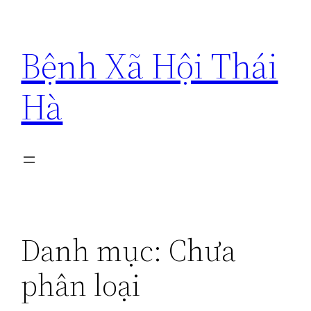
Chuyển
đến
Bệnh Xã Hội Thái
phần
nội
Hà
dung
Danh mục:
Chưa
phân loại